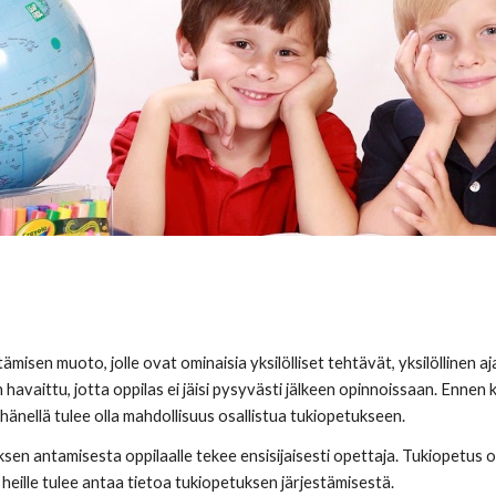
ämisen muoto, jolle ovat ominaisia yksilölliset tehtävät, yksilöllinen aj
havaittu, jotta oppilas ei jäisi pysyvästi jälkeen opinnoissaan. Enne
 hänellä tulee olla mahdollisuus osallistua tukiopetukseen.
ksen antamisesta oppilaalle tekee ensisijaisesti opettaja. Tukiopetus
a heille tulee antaa tietoa tukiopetuksen järjestämisestä.