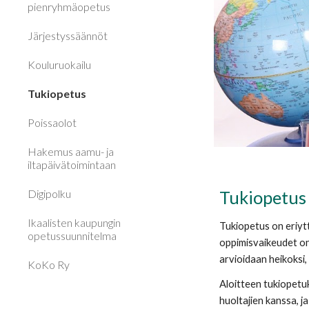
pienryhmäopetus
Järjestyssäännöt
Kouluruokailu
Tukiopetus
Poissaolot
Hakemus aamu- ja
iltapäivätoimintaan
Digipolku
Tukiopetus
Ikaalisten kaupungin
Tukiopetus on eriytt
opetussuunnitelma
oppimisvaikeudet on 
arvioidaan heikoksi,
KoKo Ry
Aloitteen tukiopetu
huoltajien kanssa, j